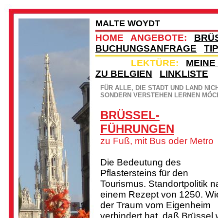
MALTE WOYDT
HOME
ANGEBOTE:
BRÜ
BUCHUNGSANFRAGE
TI
HOME
LEKTÜRE:
MEINE
ZU BELGIEN
LINKLISTE
FÜR ALLE, DIE STADT UND LAND NI
SONDERN VERSTEHEN LERNEN MÖC
BRÜSSEL-
FÜHRUNGEN
zu Fuß, mit Bus oder Metro
Die Bedeutung des
Pflastersteins für den
Tourismus. Standortpolitik 
einem Rezept von 1250. Wi
der Traum vom Eigenheim
verhindert hat, daß Brüssel 